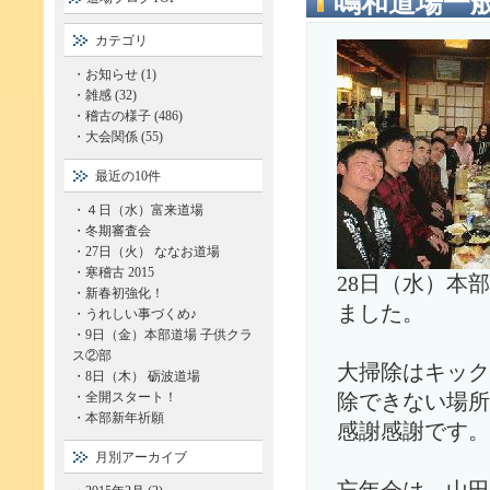
鳴和道場一般
カテゴリ
・
お知らせ (1)
・
雑感 (32)
・
稽古の様子 (486)
・
大会関係 (55)
最近の10件
・
４日（水）富来道場
・
冬期審査会
・
27日（火） ななお道場
・
寒稽古 2015
28日（水）本
・
新春初強化！
ました。
・
うれしい事づくめ♪
・
9日（金）本部道場 子供クラ
ス②部
大掃除はキック
・
8日（木） 砺波道場
・
全開スタート！
除できない場所
・
本部新年祈願
感謝感謝です。
月別アーカイブ