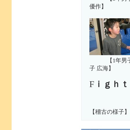
優作】 
【1年
子 広海
F
ｉｇｈｔ
【稽古の様子】