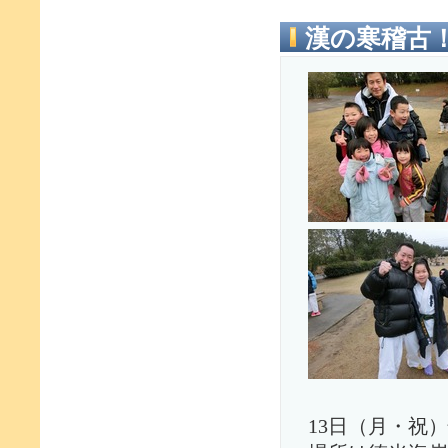
漢の寒稽古
13日（月・祝