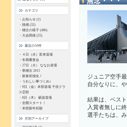
無念・・・
カテゴリ
・
お知らせ (1)
・
雑感 (32)
・
稽古の様子 (486)
・
大会関係 (55)
最近の10件
・
４日（水）富来道場
・
冬期審査会
・
27日（火） ななお道場
・
寒稽古 2015
ジュニア空手最
・
新春初強化！
・
うれしい事づくめ♪
自分なりに、や
・
9日（金）本部道場 子供クラ
ス②部
・
8日（木） 砺波道場
結果は、ベスト
・
全開スタート！
入賞者無しに終
・
本部新年祈願
選手たちは、み
月別アーカイブ