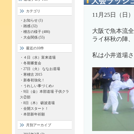
大会ラッシ
カテゴリ
11月25日（
・
お知らせ (1)
・
雑感 (32)
大阪で魚本流全
・
稽古の様子 (486)
・
大会関係 (55)
ライ杯秋の陣、
最近の10件
私は小井道場さ
・
４日（水）富来道場
・
冬期審査会
・
27日（火） ななお道場
・
寒稽古 2015
・
新春初強化！
・
うれしい事づくめ♪
・
9日（金）本部道場 子供クラ
ス②部
・
8日（木） 砺波道場
・
全開スタート！
・
本部新年祈願
月別アーカイブ