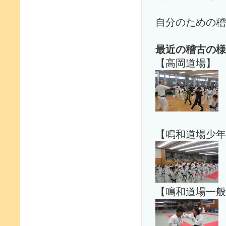
自分のための稽
最近の稽古の様
【高岡道場】
【鳴和道場少年
【鳴和道場一般