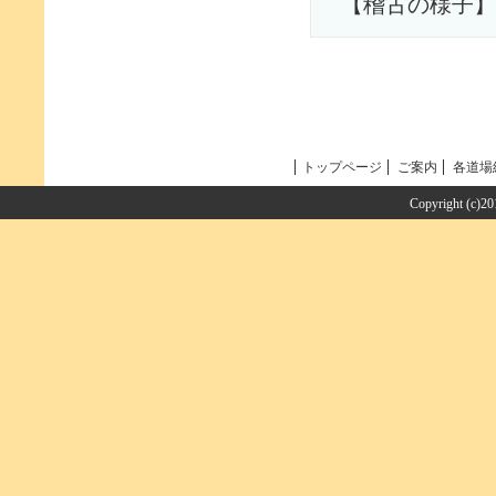
【稽古の様子】
トップページ
ご案内
各道場
Copyright (c)2