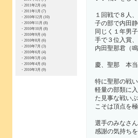
・
2011年2月 (4)
・
2011年1月 (7)
１回戦で８人、
・
2010年12月 (10)
子の部で内田静
・
2010年11月 (8)
・
2010年10月 (8)
同じく１年男子
・
2010年9月 (4)
手で３位入賞、
・
2010年8月 (6)
・
2010年7月 (3)
内田聖那君（鳴
・
2010年6月 (4)
・
2010年5月 (4)
・
2010年4月 (6)
慶、聖那 本当
・
2010年3月 (9)
特に聖那の戦い
軽量の部類に入
た見事な戦いぶ
こそは頂点を極
選手のみなさん
感謝の気持ちを