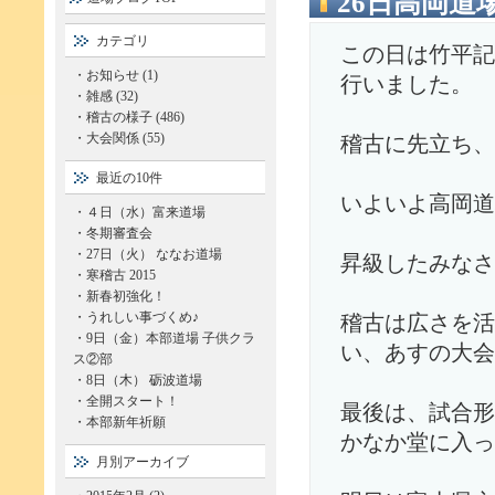
26日高岡道
カテゴリ
この日は竹平記
・
お知らせ (1)
行いました。
・
雑感 (32)
・
稽古の様子 (486)
・
大会関係 (55)
稽古に先立ち、
最近の10件
いよいよ高岡道
・
４日（水）富来道場
・
冬期審査会
・
27日（火） ななお道場
昇級したみなさ
・
寒稽古 2015
・
新春初強化！
・
うれしい事づくめ♪
稽古は広さを活
・
9日（金）本部道場 子供クラ
い、あすの大会
ス②部
・
8日（木） 砺波道場
・
全開スタート！
最後は、試合形
・
本部新年祈願
かなか堂に入っ
月別アーカイブ