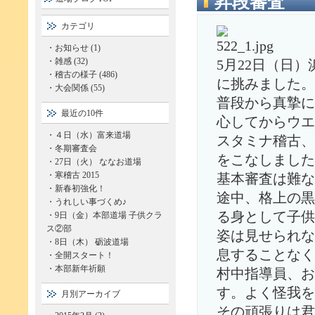
昇段審査
カテゴリ
・
お知らせ (1)
・
雑感 (32)
5月22日（日
・
稽古の様子 (486)
に挑みました。
・
大会関係 (55)
普段から真摯に
最近の10件
心してからウエ
・
４日（水）富来道場
スタミナ稽古、
・
冬期審査会
をこなしました
・
27日（火） ななお道場
・
寒稽古 2015
基本審査は難な
・
新春初強化！
途中、格上の黒
・
うれしい事づくめ♪
る身として子供
・
9日（金）本部道場 子供クラ
ス②部
姿は見せられな
・
8日（木） 砺波道場
息することなく
・
全開スタート！
・
本部新年祈願
村中指導員、お
す。よく怪我を
月別アーカイブ
その頑張りは君