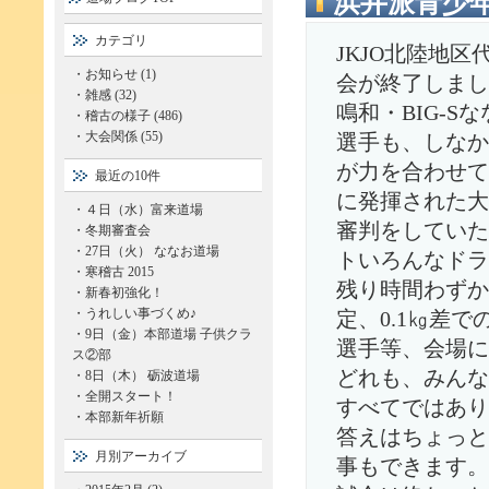
浜井派青少
カテゴリ
JKJO北陸地
・
お知らせ (1)
会が終了しまし
・
雑感 (32)
鳴和・BIG-
・
稽古の様子 (486)
・
大会関係 (55)
選手も、しなか
が力を合わせて
最近の10件
に発揮された大
・
４日（水）富来道場
審判をしていた
・
冬期審査会
・
27日（火） ななお道場
トいろんなドラ
・
寒稽古 2015
残り時間わずか
・
新春初強化！
・
うれしい事づくめ♪
定、0.1㎏差
・
9日（金）本部道場 子供クラ
選手等、会場に
ス②部
どれも、みんな
・
8日（木） 砺波道場
・
全開スタート！
すべてではあり
・
本部新年祈願
答えはちょっと
月別アーカイブ
事もできます。