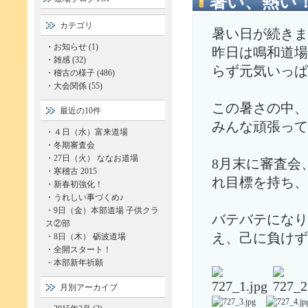
暑い、熱い
カテゴリ
暑い日が続きま
・
お知らせ (1)
昨日は鳴和道場
・
雑感 (32)
らず元気いっぱ
・
稽古の様子 (486)
・
大会関係 (55)
この暑さの中、
最近の10件
みんな頑張って
・
４日（水）富来道場
・
冬期審査会
・
27日（火） ななお道場
8月末に審査会
・
寒稽古 2015
れ目標を持ち、
・
新春初強化！
・
うれしい事づくめ♪
・
9日（金）本部道場 子供クラ
バテバテになり
ス②部
え、己に負け
・
8日（木） 砺波道場
・
全開スタート！
・
本部新年祈願
月別アーカイブ