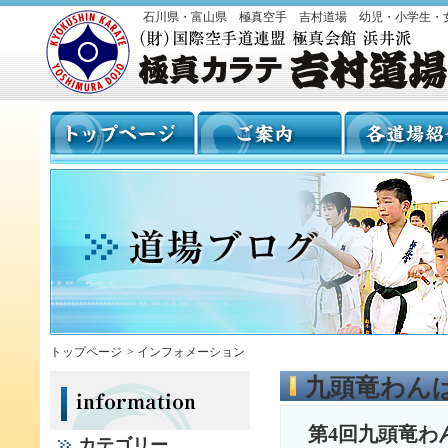
石川県・富山県 極真空手 吉村道場 幼児・小学生・
トップページ
>
インフォメーション
九頭竜わん
第4回九頭竜わ
カテゴリー