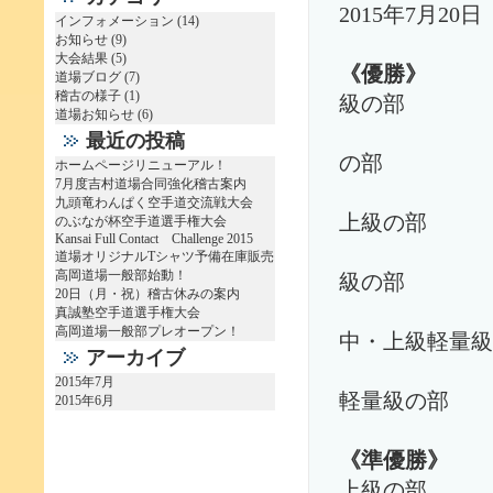
2015年7月
インフォメーション
(14)
お知らせ
(9)
大会結果
(5)
《優勝
道場ブログ
(7)
稽古の様子
(1)
級の部
道場お知らせ
(6)
後藤
最近の投稿
の部
ホームページリニューアル！
7月度吉村道場合同強化稽古案内
増田
九頭竜わんぱく空手道交流戦大会
上級の部
のぶなが杯空手道選手権大会
Kansai Full Contact Challenge 2015
奥村
道場オリジナルTシャツ予備在庫販売
高岡道場一般部始動！
級の部
20日（月・祝）稽古休みの案内
早
真誠塾空手道選手権大会
高岡道場一般部プレオープン！
中・上級軽量級
アーカイブ
早
2015年7月
軽量級の部
2015年6月
《準優勝
上級の部